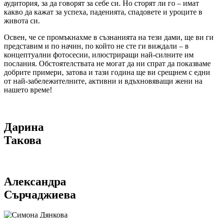
аудитория, за да говорят за себе си. Но сторят ли го – имат
какво да кажат за успеха, паденията, спадовете и уроците в
живота си.
Освен, че се промъкнахме в съзнанията на тези дами, ще ви ги
представим и по начин, по който не сте ги виждали – в
концептуални фотосесии, илюстриращи най-силните им
послания. Обстоятелствата не могат да ни спрат да показваме
добрите примери, затова и тази година ще ви срещнем с едни
от най-забележителните, активни и вдъхновяващи жени на
нашето време!
Дарина
Такова
Александра
Сърчаджиева