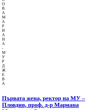
О
В
А
М
А
Р
И
А
Н
А
-
М
У
Р
Д
Ж
Е
В
А
Първата жена, ректор на МУ –
Пловдив, проф. д-р Мариана