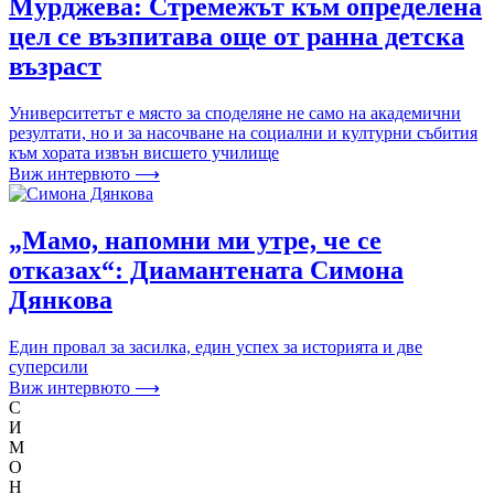
Мурджева: Стремежът към определена
цел се възпитава още от ранна детска
възраст
Университетът е място за споделяне не само на академични
резултати, но и за насочване на социални и културни събития
към хората извън висшето училище
Виж интервюто ⟶
„Мамо, напомни ми утре, че се
отказах“: Диамантената Симона
Дянкова
Един провал за засилка, един успех за историята и две
суперсили
Виж интервюто ⟶
С
И
М
О
Н