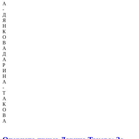
А
-
Д
Я
Н
К
О
В
А
Д
А
Р
И
Н
А
-
Т
А
К
О
В
А