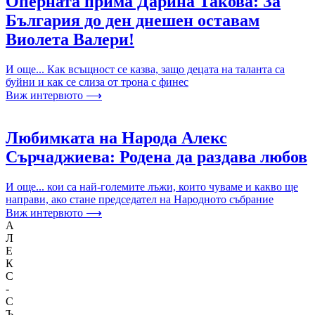
Оперната прима Дарина Такова: За
България до ден днешен оставам
Виолета Валери!
И още... Как всъщност се казва, защо децата на таланта са
буйни и как се слиза от трона с финес
Виж интервюто ⟶
Любимката на Народа Алекс
Сърчаджиева: Родена да раздава любов
И още... кои са най-големите лъжи, които чуваме и какво ще
направи, ако стане председател на Народното събрание
Виж интервюто ⟶
А
Л
Е
К
С
-
С
Ъ