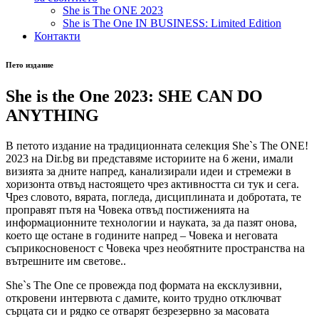
She is The ONE 2023
She is The One IN BUSINESS: Limited Edition
Контакти
Пето издание
She is the One 2023: SHE CAN DO
ANYTHING
В петото издание на традиционната селекция She`s The ONE!
2023 на Dir.bg ви представяме историите на 6 жени, имали
визията за дните напред, канализирали идеи и стремежи в
хоризонта отвъд настоящето чрез активността си тук и сега.
Чрез словото, вярата, погледа, дисциплината и добротата, те
проправят пътя на Човека отвъд постиженията на
информационните технологии и науката, за да пазят онова,
което ще остане в годините напред – Човека и неговата
съприкосновеност с Човека чрез необятните пространства на
вътрешните им светове..
She`s The One се провежда под формата на ексклузивни,
откровени интервюта с дамите, които трудно отключват
сърцата си и рядко се отварят безрезервно за масовата