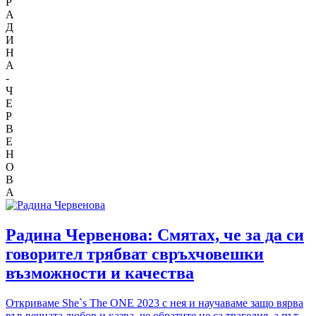
Р
А
Д
И
Н
А
-
Ч
Е
Р
В
Е
Н
О
В
А
Радина Червенова: Смятах, че за да си
говорител трябват свръхчовешки
възможности и качества
Откриваме She`s The ONE 2023 с нея и научаваме защо вярва
във вечната любов и казва, че обратите не са трагедия, а път