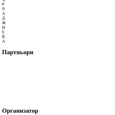
Р
Ч
А
Д
Ж
И
Е
В
А
Партньори
Организатор