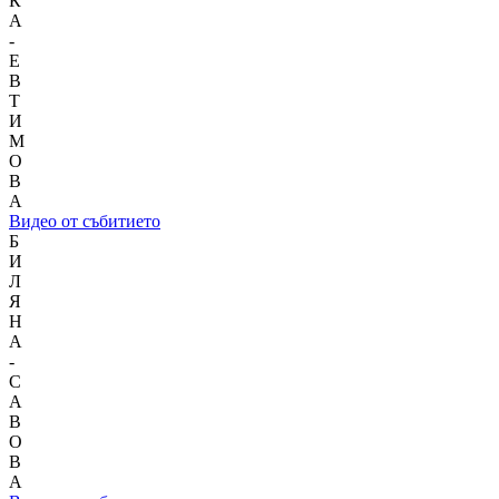
К
А
-
Е
В
Т
И
М
О
В
А
Видео от събитието
Б
И
Л
Я
Н
А
-
С
А
В
О
В
А