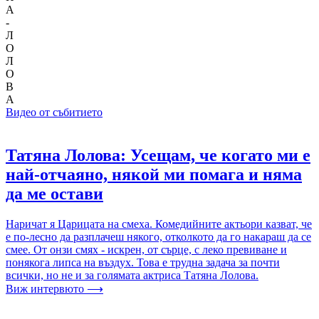
А
-
Л
О
Л
О
В
А
Видео от събитието
Татяна Лолова: Усещам, че когато ми е
най-отчаяно, някой ми помага и няма
да ме остави
Наричат я Царицата на смеха. Комедийните актьори казват, че
е по-лесно да разплачеш някого, отколкото да го накараш да се
смее. От онзи смях - искрен, от сърце, с леко превиване и
понякога липса на въздух. Това е трудна задача за почти
всички, но не и за голямата актриса Татяна Лолова.
Виж интервюто ⟶