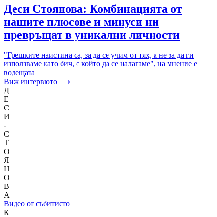
Деси Стоянова: Комбинацията от
нашите плюсове и минуси ни
превръщат в уникални личности
"Грешките наистина са, за да се учим от тях, а не за да ги
използваме като бич, с който да се налагаме", на мнение е
водещата
Виж интервюто ⟶
Д
Е
С
И
-
С
Т
О
Я
Н
О
В
А
Видео от събитието
К