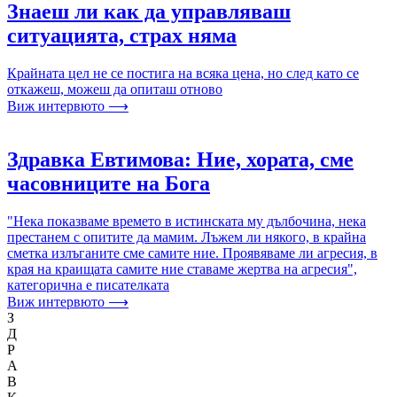
Знаеш ли как да управляваш
ситуацията, страх няма
Крайната цел не се постига на всяка цена, но след като се
откажеш, можеш да опиташ отново
Виж интервюто ⟶
Здравка Евтимова: Ние, хората, сме
часовниците на Бога
"Нека показваме времето в истинската му дълбочина, нека
престанем с опитите да мамим. Лъжем ли някого, в крайна
сметка излъганите сме самите ние. Проявяваме ли агресия, в
края на краищата самите ние ставаме жертва на агресия",
категорична е писателката
Виж интервюто ⟶
З
Д
Р
А
В