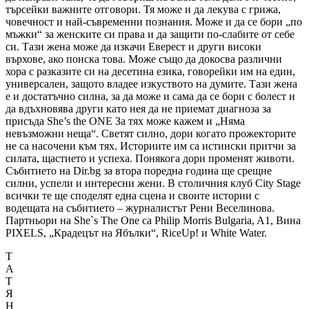
търсейки важните отговори. Тя може и да лекува с грижа,
човечност и най-съвременни познания. Може и да се бори „по
мъжки“ за женските си права и да защити по-слабите от себе
си. Тази жена може да изкачи Еверест и други високи
върхове, ако поиска това. Може също да докосва различни
хора с разказите си на десетина езика, говорейки им на един,
универсален, защото владее изкуството на думите. Тази жена
е и достатъчно силна, за да може и сама да се бори с болест и
да вдъхновява други като нея да не приемат диагноза за
присъда She’s the ONE За тях може кажем и „Няма
невъзможни неща“. Светят силно, дори когато прожекторите
не са насочени към тях. Историите им са истински притчи за
силата, щастието и успеха. Понякога дори променят животи.
Събитието на Dir.bg за втора поредна година ще срещне
силни, успели и интересни жени. В столичния клуб City Stage
всички те ще споделят една сцена и своите истории с
водещата на събитието – журналистът Рени Веселинова.
Партньори на She`s The One са Philip Morris Bulgaria, A1, Вина
PIXELS, „Крадецът на Ябълки“, RiceUp! и White Water.
Т
А
Т
Я
Н