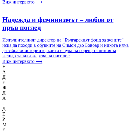
Виж интервюто ⟶
Надежда и феминизмът – любов от
пръв поглед
Изпълнителният директор на "Българският фонд за жените"
иска да походи в обувките на Симон дьо Бовоар и никога няма
да забрави историите, които е чула на горещата линия за
жени, станали жертва на насилие
Виж интервюто ⟶
Н
А
Д
Е
Ж
Д
А
-
Д
Е
Р
М
Е