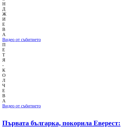
Н
Д
Ж
И
Е
В
А
Видео от събитието
П
Е
Т
Я
-
К
О
Л
Ч
Е
В
А
Видео от събитието
Първата българка, покорила Еверест: