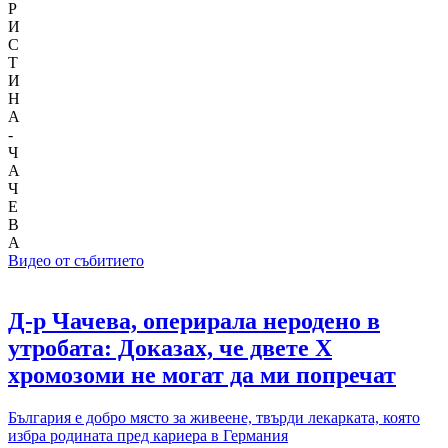
Р
И
С
Т
И
Н
А
-
Ч
А
Ч
Е
В
А
Видео от събитието
Д-р Чачева, оперирала неродено в
утробата: Доказах, че двeте Х
хромозоми не могат да ми попречат
България е добро място за живеене, твърди лекарката, която
избра родината пред кариера в Германия