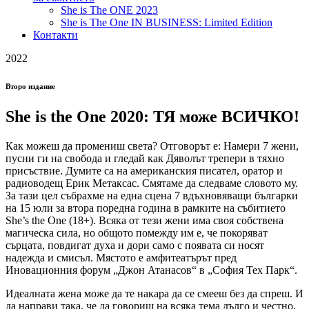
She is The ONE 2023
She is The One IN BUSINESS: Limited Edition
Контакти
2022
Второ издание
She is the One 2020: ТЯ може ВСИЧКО!
Как можеш да промениш света? Отговорът е: Намери 7 жени,
пусни ги на свобода и гледай как Дяволът трепери в тяхно
присъствие. Думите са на американския писател, оратор и
радиоводещ Ерик Метаксас. Смятаме да следваме словото му.
За тази цел събрахме на една сцена 7 вдъхновяващи българки
на 15 юли за втора поредна година в рамките на събитието
She’s the One (18+). Всяка от тези жени има своя собствена
магическа сила, но общото помежду им е, че покоряват
сърцата, повдигат духа и дори само с появата си носят
надежда и смисъл. Мястото е амфитеатърът пред
Иновационния форум „Джон Атанасов“ в „София Тех Парк“.
Идеалната жена може да те накара да се смееш без да спреш. И
да направи така, че да говориш на всяка тема дълго и честно,