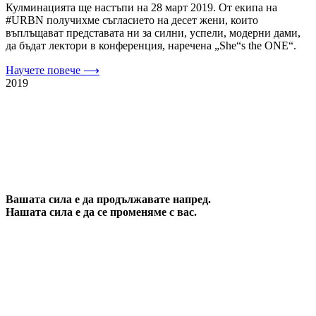
Кулминацията ще настъпи на 28 март 2019. От екипа на
#URBN получихме съгласието на десет жени, които
въплъщават представата ни за силни, успели, модерни дами,
да бъдат лектори в конференция, наречена „She“s the ONE“.
Научете повече ⟶
2019
Вашата сила е да продължавате напред.
Нашата сила е да се променяме с вас.