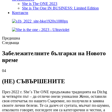
She is The ONE 2023
She is The One IN BUSINESS: Limited Edition
Контакти
Предишна
Следваща
Забележителните българки на Новото
време
04
(НЕ) СЪВЪРШЕНИТЕ
През 2022 г. She`s The ONE продължава традицията на Dir.bg
за четвърти път – да отличи онези уникални Жени, оставили
своя отпечатък по нашето Съвремие, но получили в замяна
своите лични белези. Те са далеч от суетата, мълчат по-шумно,
отколкото говорят, погледите им са категорични и честни, а