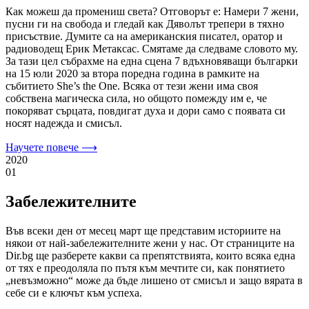
Как можеш да промениш света? Отговорът е: Намери 7 жени,
пусни ги на свобода и гледай как Дяволът трепери в тяхно
присъствие. Думите са на американския писател, оратор и
радиоводещ Ерик Метаксас. Смятаме да следваме словото му.
За тази цел събрахме на една сцена 7 вдъхновяващи българки
на 15 юли 2020 за втора поредна година в рамките на
събитието She’s the One. Всяка от тези жени има своя
собствена магическа сила, но общото помежду им е, че
покоряват сърцата, повдигат духа и дори само с появата си
носят надежда и смисъл.
Научете повече ⟶
2020
01
Забележителните
Във всеки ден от месец март ще представим историите на
някои от най-забележителните жени у нас. От страниците на
Dir.bg ще разберете какви са препятствията, които всяка една
от тях е преодоляла по пътя към мечтите си, как понятието
„невъзможно“ може да бъде лишено от смисъл и защо вярата в
себе си е ключът към успеха.