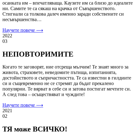
осанката им – впечатляваща. Каузите им са близо до идеалите
ни. Самите те са сякаш на крачка от Съвършенството.
Стигнали са толкова далеч именно заради собствените си
несъвършенства…
Научете повече ⟶
2022
03
НЕПОВТОРИМИТЕ
Когато те заговорят, ние отсреща мълчим! Те знаят много за
живота, страховете, неведомите пътища, изпитанията,
достойнството и съпричастността. Те са известни в гилдиите
си и същевременно не се стремят да бъдат прекалено
популярни. Те вярват в себе си и затова постигат мечтите си.
А след това – осъществяват и чуждите!
Научете повече ⟶
2021
02
ТЯ може ВСИЧКО!